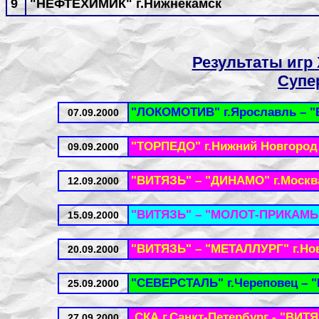
9
"НЕФТЕХИМИК" г.Нижнекамск
Результаты игр 
Супер
"ЛОКОМОТИВ" г.Ярославль – 
07.09.2000
"ТОРПЕДО" г.Нижний Новгород
09.09.2000
"ВИТЯЗЬ" – "ДИНАМО" г.Москв
12.09.2000
"ВИТЯЗЬ" – "МОЛОТ-ПРИКАМЬЕ
15.09.2000
"ВИТЯЗЬ" – "МЕТАЛЛУРГ" г.Но
20.09.2000
"СЕВЕРСТАЛЬ" г.Череповец – 
25.09.2000
СКА г.Санкт-Петербург - "ВИТ
27.09.2000