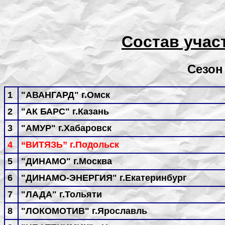
Состав учас
Сезон 
1
"АВАНГАРД" г.Омск
2
"АК БАРС" г.Казань
3
"АМУР" г.Хабаровск
4
“ВИТЯЗЬ” г.Подольск
5
"ДИНАМО" г.Москва
6
"ДИНАМО-ЭНЕРГИЯ" г.Екатеринбург
7
"ЛАДА" г.Тольяти
8
"ЛОКОМОТИВ" г.Ярославль