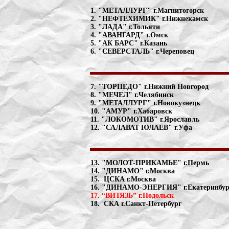
1. "МЕТАЛЛУРГ" г.Магнитогорск
2. "НЕФТЕХИМИК" г.Нижнекамск
3. "ЛАДА" г.Тольяти
4. "АВАНГАРД" г.Омск
5. "АК БАРС" г.Казань
6. "СЕВЕРСТАЛЬ" г.Череповец
7. "ТОРПЕДО" г.Нижний Новгород
8. "МЕЧЕЛ" г.Челябинск
9. "МЕТАЛЛУРГ" г.Новокузнецк
10. "АМУР" г.Хабаровск
11. "ЛОКОМОТИВ" г.Ярославль
12. "САЛАВАТ ЮЛАЕВ" г.Уфа
13. "МОЛОТ-ПРИКАМЬЕ" г.Пермь
14. "ДИНАМО" г.Москва
15. ЦСКА г.Москва
16. "ДИНАМО-ЭНЕРГИЯ" г.Екатеринбур
17. “ВИТЯЗЬ” г.Подольск
18. СКА г.Санкт-Петербург