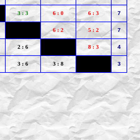
3 : 3
6 : 0
6 : 3
7
6 : 2
5 : 2
7
2 : 6
8 : 3
4
3 : 6
3 : 8
3