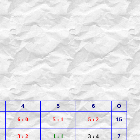
4
5
6
О
6 : 0
5 : 1
5 : 2
15
3 : 2
1 : 1
3 : 4
7