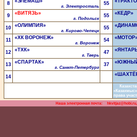
«ЭЛЕМАШ»
«ТРАКТО
8
55
г. Электросталь
«ВИТЯЗЬ»
«КЕДР»
9
55
г. Подольск
«ОЛИМПИЯ»
«ДИНАМ
10
55
г. Кирово-Чепецк
«ХК ВОРОНЕЖ»
«МОТОР
11
54
г. Воронеж
«ТХК»
«ЯНТАР
12
47
г. Тверь
«СПАРТАК»
«ЮЖНЫЙ
13
37
г. Санкт-Петербург
«ШАХТЁ
14
Казахстанс
«Казахмыс»
права участ
Наша электронная почта:
hkvitjaz@hobi.ru,