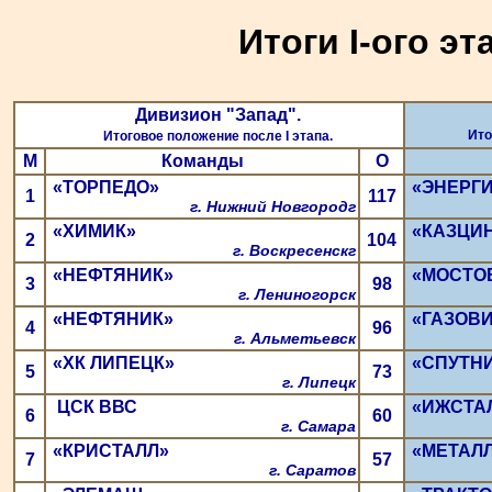
Итоги I-ого эт
Дивизион "Запад".
Ито
Итоговое положение после I этапа.
М
Команды
О
«ТОРПЕДО»
«ЭНЕРГ
1
117
г. Нижний Новгородг
«ХИМИК»
«КАЗЦИН
2
104
г. Воскресенскг
«НЕФТЯНИК»
«МОСТО
3
98
г. Лениногорск
«НЕФТЯНИК»
«ГАЗОВИ
4
96
г. Альметьевск
«ХК ЛИПЕЦК»
«СПУТН
5
73
г. Липецк
ЦСК ВВС
«ИЖСТА
6
60
г. Самара
«КРИСТАЛЛ»
«МЕТАЛЛ
7
57
г. Саратов