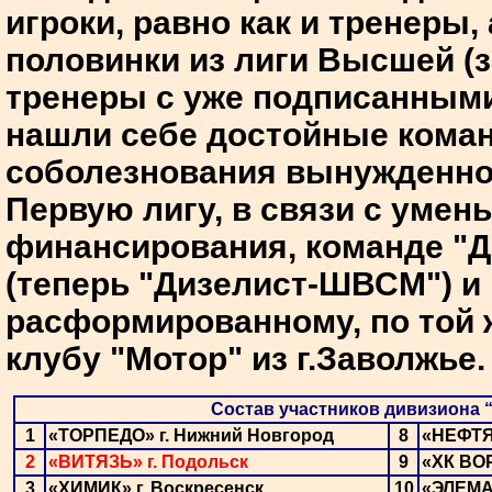
игроки, равно как и тренеры,
половинки из лиги Высшей (з
тренеры с уже подписанными
нашли себе достойные кома
соболезнования вынужденно
Первую лигу, в связи с уме
финансирования, команде "Д
(теперь "Дизелист-ШВСМ") и
расформированному, по той 
клубу "Мотор" из г.Заволжье.
Состав участников дивизиона
1
«ТОРПЕДО» г. Нижний Новгород
8
«НЕФТЯ
2
«ВИТЯЗЬ» г. Подольск
9
«ХК ВО
3
«ХИМИК» г. Воскресенск
10
«ЭЛЕМА